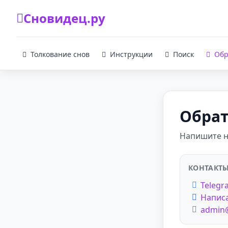
Сновидец.ру
Толкование снов
Инструкции
Поиск
Обр
Обрат
Напишите н
КОНТАКТ
Telegr
Написа
admin@