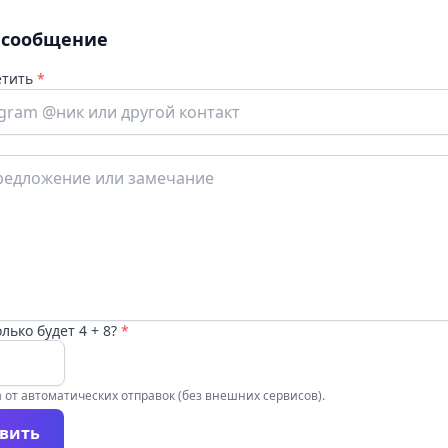
 сообщение
етить
*
лько будет 4 + 8?
*
 от автоматических отправок (без внешних сервисов).
вить